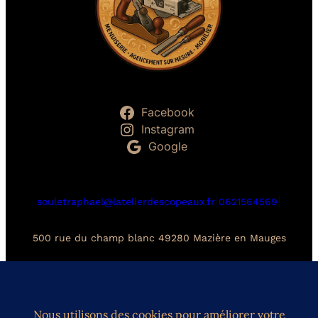
Facebook
Instagram
Google
|
|
souletraphael@latelierdescopeaux.fr
0621564569
500 rue du champ blanc 49280 Mazière en Mauges
Politique de confidentialité (RGPD)