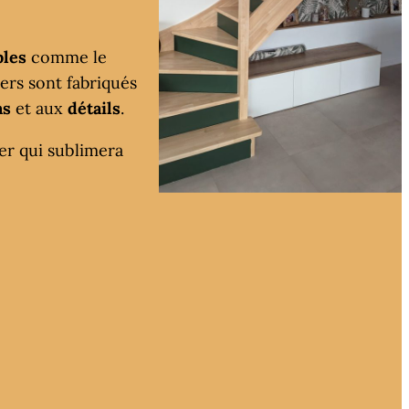
bles
comme le
ers sont fabriqués
ns
et aux
détails
.
ier qui sublimera