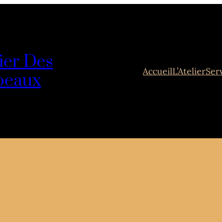
lier Des
Accueil
L’Atelier
Ser
peaux