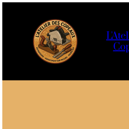
L'Ate
Co